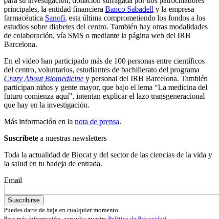
para su investigación, donación sufragada por dos patrocinadores
principales, la entidad financiera
Banco Sabadell
y la empresa
farmacéutica
Sanofi
, esta última comprometiendo los fondos a los
estudios sobre diabetes del centro. También hay otras modalidades
de colaboración, vía SMS o mediante la página web del IRB
Barcelona.
En el vídeo han participado más de 100 personas entre científicos
del centro, voluntarios, estudiantes de bachillerato del programa
Crazy About Biomedicine
y personal del IRB Barcelona. También
participan niños y gente mayor, que bajo el lema “La medicina del
futuro comienza aquí”, intentan explicar el lazo transgeneracional
que hay en la investigación.
Más información en la
nota de prensa
.
Suscríbete
a nuestras newsletters
Toda la actualidad de Biocat y del sector de las ciencias de la vida y
la salud en tu badeja de entrada.
Email
Puedes darte de baja en cualquier momento.
Para más información, consulta nuestra
Política de Privacidad
.