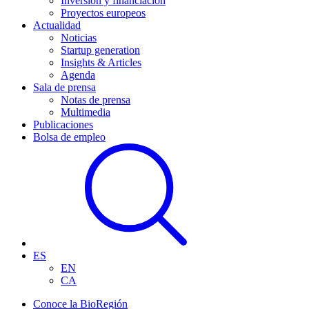
Inversión y financiación
Proyectos europeos
Actualidad
Noticias
Startup generation
Insights & Articles
Agenda
Sala de prensa
Notas de prensa
Multimedia
Publicaciones
Bolsa de empleo
ES
EN
CA
Conoce la BioRegión