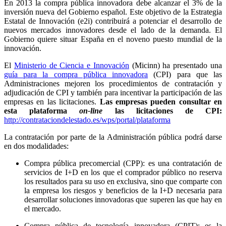
En 2013 la compra pública innovadora debe alcanzar el 3% de la
inversión nueva del Gobierno español. Este objetivo de la Estrategia
Estatal de Innovación (e2i) contribuirá a potenciar el desarrollo de
nuevos mercados innovadores desde el lado de la demanda. El
Gobierno quiere situar España en el noveno puesto mundial de la
innovación.
El
Ministerio de Ciencia e Innovación
(Micinn) ha presentado una
guía para la compra pública innovadora
(CPI) para que las
Administraciones mejoren los procedimientos de contratación y
adjudicación de CPI y también para incentivar la participación de las
empresas en las licitaciones.
Las empresas pueden consultar en
esta plataforma
on-line
las licitaciones de CPI:
http://contrataciondelestado.es/wps/portal/plataforma
La contratación por parte de la Administración pública podrá darse
en dos modalidades:
Compra pública precomercial (CPP): es una contratación de
servicios de I+D en los que el comprador público no reserva
los resultados para su uso en exclusiva, sino que comparte con
la empresa los riesgos y beneficios de la I+D necesaria para
desarrollar soluciones innovadoras que superen las que hay en
el mercado.
Compra pública de tecnología innovadora (CPIT): es la