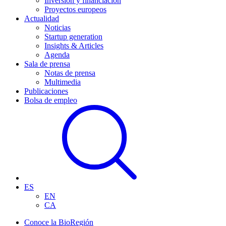
Inversión y financiación
Proyectos europeos
Actualidad
Noticias
Startup generation
Insights & Articles
Agenda
Sala de prensa
Notas de prensa
Multimedia
Publicaciones
Bolsa de empleo
ES
EN
CA
Conoce la BioRegión