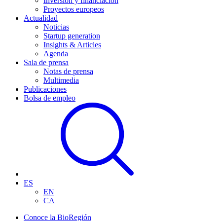
Inversión y financiación
Proyectos europeos
Actualidad
Noticias
Startup generation
Insights & Articles
Agenda
Sala de prensa
Notas de prensa
Multimedia
Publicaciones
Bolsa de empleo
ES
EN
CA
Conoce la BioRegión