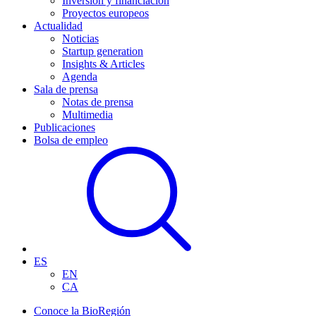
Inversión y financiación
Proyectos europeos
Actualidad
Noticias
Startup generation
Insights & Articles
Agenda
Sala de prensa
Notas de prensa
Multimedia
Publicaciones
Bolsa de empleo
ES
EN
CA
Conoce la BioRegión