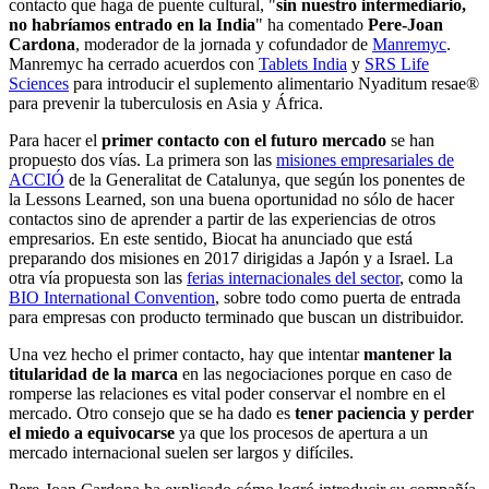
contacto que haga de puente cultural, "
sin nuestro intermediario,
no habríamos entrado en la India
" ha comentado
Pere-Joan
Cardona
, moderador de la jornada y cofundador de
Manremyc
.
Manremyc ha cerrado acuerdos con
Tablets India
y
SRS Life
Sciences
para introducir el suplemento alimentario Nyaditum resae®
para prevenir la tuberculosis en Asia y África.
Para hacer el
primer contacto con el futuro mercado
se han
propuesto dos vías. La primera son las
misiones empresariales de
ACCIÓ
de la Generalitat de Catalunya, que según los ponentes de
la Lessons Learned, son una buena oportunidad no sólo de hacer
contactos sino de aprender a partir de las experiencias de otros
empresarios. En este sentido, Biocat ha anunciado que está
preparando dos misiones en 2017 dirigidas a Japón y a Israel. La
otra vía propuesta son las
ferias internacionales del sector
, como la
BIO International Convention
, sobre todo como puerta de entrada
para empresas con producto terminado que buscan un distribuidor.
Una vez hecho el primer contacto, hay que intentar
mantener la
titularidad de la marca
en las negociaciones porque en caso de
romperse las relaciones es vital poder conservar el nombre en el
mercado. Otro consejo que se ha dado es
tener paciencia y perder
el miedo a equivocarse
ya que los procesos de apertura a un
mercado internacional suelen ser largos y difíciles.