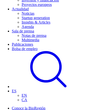
Inversión y financiación
Proyectos europeos
Actualidad
Noticias
Startup generation
Insights & Articles
Agenda
Sala de prensa
Notas de prensa
Multimedia
Publicaciones
Bolsa de empleo
ES
EN
CA
Conoce la BioRegión