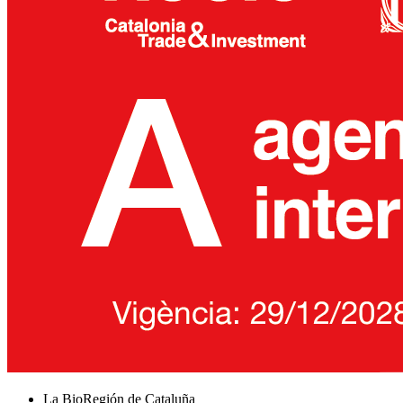
La BioRegión de Cataluña