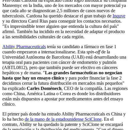
Pere-Joan Cardona ha explicado cómo logró introducir su compañía
Manremyc en la India, uno de los mercados con mayor potencial ya
que cada año se diagnostican 2,5 millones de casos nuevos de
tuberculosis. Cardona ha querido destacar el gran trabajo de
Inquve
y su directora Carol Rius para conseguir los contactos necesarios.
"Es impresindible tener alguien que entienda la cultura del país"
afirmó. También ha incidido en la necesidad de adaptar el producto
a las sensibilidades culturales de cada región.
Ability Pharmaceuticals
tenía su candidato a fármaco en fase 1
cuando empezaron a internacionalizarse. Esta
spin-off
de la
Universidad Autónoma de Barcelona (UAB) está desarrollando una
terapia oral para pacientes con cáncer de endometrio y pulmón
(ABTL0812), pero que también puede ser efectivo en cánceres
hepáticos y de mama. "
Las grandes farmacéuticas no negocian
hasta que hay un ensayo clínico
y para poder financiar la fase 2
decidimos cerrar la futura distribución en mercados más pequeños"
ha explicado
Carles Domènech
, CEO de la compañía. Las regiones
como China, América Latina o Corea es donde los distribuidores
están más dispuestos a apostar por medicamentos antes del ensayo
clínico.
El primer país donde ha entrado Ability Pharmaceuticals es China y
lo ha hecho
de la mano de la estadounidense SciClone
. En el
contrato, Ability se ha quedado la patente y SciClone se encargará
de la regulación y la distribución del medicamento. "Con el dinero