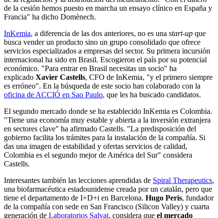
de la cesión hemos puesto en marcha un ensayo clínico en España y
Francia" ha dicho Domènech.
InKemia
, a diferencia de las dos anteriores, no es una
start-up
que
busca vender un producto sino un grupo consolidado que ofrece
servicios especializados a empresas del sector. Su primera incursión
internacional ha sido en Brasil. Escogieron el país por su potencial
económico. "Para entrar en Brasil necesitas un socio" ha
explicado
Xavier Castells
, CFO de InKemia, "y el primero siempre
es erróneo". En la búsqueda de este socio han colaborado con la
oficina de ACCIÓ en Sao Paulo
, que les ha buscado candidatos.
El segundo mercado donde se ha establecido InKemia es Colombia.
"Tiene una economía muy estable y abierta a la inversión extranjera
en sectores clave" ha afirmado Castells. "La predisposición del
gobierno facilita los trámites para la instalación de la compañía. Si
das una imagen de estabilidad y ofertas servicios de calidad,
Colombia es el segundo mejor de América del Sur" considera
Castells.
Interesantes también las lecciones aprendidas de
Spiral Therapeutics
,
una biofarmacéutica estadounidense creada por un catalán, pero que
tiene el departamento de I+D+i en Barcelona.
Hugo Peris
, fundador
de la compañía con sede en San Francisco (Silicon Valley) y cuarta
generación de
Laboratorios Salvat
, considera que
el mercado