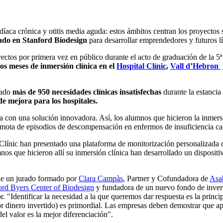
ca crónica y otitis media aguda: estos ámbitos centran los proyectos s
rado en Stanford Biodesign
para desarrollar emprendedores y futuros lí
s por primera vez en público durante el acto de graduación de la 5ª 
os meses de inmersión clínica en el
Hospital Clínic
,
Vall d’Hebron
cado
más de 950 necesidades clínicas insatisfechas
durante la estanci
e mejora para los hospitales.
a con una solución innovadora. Así, los alumnos que hicieron la inmers
emota de episodios de descompensación en enfermos de insuficiencia ca
l Clínic han presentado una plataforma de monitorización personalizada
os que hicieron allí su inmersión clínica han desarrollado un dispositi
e un jurado formado por
Clara Campàs
, Partner y Cofundadora de
Asa
ord Byers Center of Biodesign
y fundadora de un nuevo fondo de inver
. "Identificar la necesidad a la que queremos dar respuesta es la princi
por dinero invertido) es primordial. Las empresas deben demostrar que a
del valor es la mejor diferenciación".