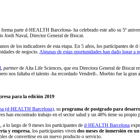
ual forma parte d·HEALTH Barcelona- ha celebrado este año su 5º anive
o Jordi Naval, Director General de Biocat.
gunos de los indicadores de esta etapa. En 5 años, los participantes 
tunidades de negocio.
Algunas de estas oportunidades han dado lugar a 
l
,
partner
de Alta Life Sciences, que era Directora General de Biocat 
ro nos faltaba el talento -ha recordado Vendrell-. Moebio fue la gran a
mpresa para la edición 2019
ona (d·HEALTH Barcelona)
, su
programa de postgrado para desarrol
res han encontrado trabajo en el sector salud y un 48% tiene su propio 
d
, a lo largo de 9 meses los participantes de
d·HEALTH Barcelona
expe
iería y empresa
, los participantes viven
dos meses de inmersión en un
bles de convertirse en un nuevo producto o servicio.