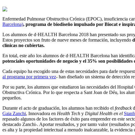
Enfermedad Pulmonar Obstructiva Crónica (EPOC), insuficiencia cardía
Barcelona)
, programa de biodiseño impulsado por Biocat e inspi
Los alumnos de d·HEALTH Barcelona 2018 han presentado sus proyecto
Estos proyectos son fruto de nueve meses de formación, incluyendo
d
clínicas no cubiertas.
En total, este año los alumnos de d·HEALTH Barcelona han identifi
potenciales oportunidades de negocio y el 35% son posibilidades d
Cada equipo ha escogido una de estas necesidades para darle respuest
al programa por primera vez
- han diseñado un sistema de detección r
Por su parte, los alumnos que estudiaron las necesidades del Hospita
Obstructiva Crónica. Por lo que respecta a Sant Joan de Déu, los alumn
pequeños.
Durante el acto de graduación, los alumnos han recibido el
feedback
d
Gaia Zanchi
, Innovadora en
Health Tech
y
Digital Health en el
Stanf
repasado algunos de los factores de éxito para emprender en este sector
destacado Zanchi-. Aportar resultados, y por tanto valor (resultados 
es alta y la propiedad intelectual a menudo inalcanzable, la evidencia 