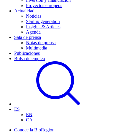
Inversión y financiación
Proyectos europeos
Actualidad
Noticias
Startup generation
Insights & Articles
Agenda
Sala de prensa
Notas de prensa
Multimedia
Publicaciones
Bolsa de empleo
ES
EN
CA
Conoce la BioRegión