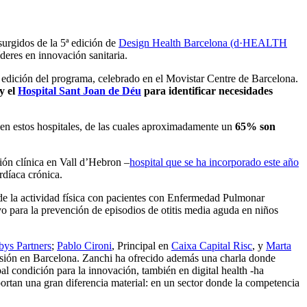
urgidos de la 5ª edición de
Design Health Barcelona (d·HEALTH
deres en innovación sanitaria.
edición del programa, celebrado en el Movistar Centre de Barcelona.
y el
Hospital Sant Joan de Déu
para identificar necesidades
a en estos hospitales, de las cuales aproximadamente un
65% son
ión clínica en Vall d’Hebron –
hospital que se ha incorporado este año
rdíaca crónica.
 de la actividad física con pacientes con Enfermedad Pulmonar
vo para la prevención de episodios de otitis media aguda en niños
bys Partners
;
Pablo Cironi
, Principal en
Caixa Capital Risc
, y
Marta
sión en Barcelona. Zanchi ha ofrecido además una charla donde
pal condición para la innovación, también en digital health -ha
portan una gran diferencia material: en un sector donde la competencia