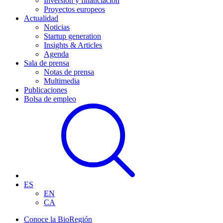
Inversión y financiación
Proyectos europeos
Actualidad
Noticias
Startup generation
Insights & Articles
Agenda
Sala de prensa
Notas de prensa
Multimedia
Publicaciones
Bolsa de empleo
ES
EN
CA
Conoce la BioRegión