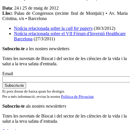
Data
: 24 i 25 de maig de 2012
Lloc:
Palau de Congressos (recinte firal de Montjuïc)
• Av. Maria
Cristina, s/n
•
Barcelona
Notícia relacionada sobre la
call for papers
(30/3/2012)
Notícia relacionada sobre el VII Fòrum d'Inversió Healthcare
Barcelona
(27/3/2011)
Subscriu-te
a les nostres newsletters
Totes les novetats de Biocat i del sector de les ciències de la vida i la
salut a la teva safata d'entrada.
Email
Et pots donar de baixa quan ho desitgis.
Per a més informació, revisa la nostra
Política de Privacitat
.
Subscriu-te
als nostres
newsletters
Totes les novetats de Biocat i del sector de les ciències de la vida i la
salut a la teva safata d’entrada.