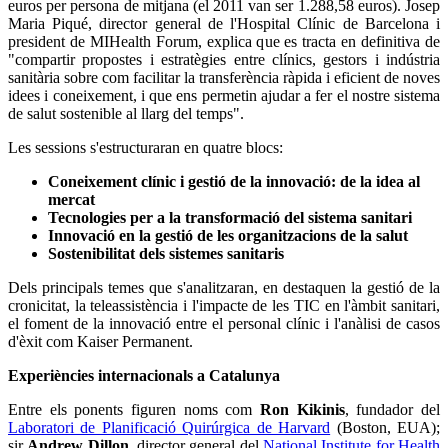
euros per persona de mitjana (el 2011 van ser 1.288,58 euros). Josep
Maria Piqué, director general de l'Hospital Clínic de Barcelona i
president de MIHealth Forum, explica que es tracta en definitiva de
"compartir propostes i estratègies entre clínics, gestors i indústria
sanitària sobre com facilitar la transferència ràpida i eficient de noves
idees i coneixement, i que ens permetin ajudar a fer el nostre sistema
de salut sostenible al llarg del temps".
Les sessions s'estructuraran en quatre blocs:
Coneixement clínic i gestió de la innovació: de la idea al
mercat
Tecnologies per a la transformació del sistema sanitari
Innovació en la gestió de les organitzacions de la salut
Sostenibilitat dels sistemes sanitaris
Dels principals temes que s'analitzaran, en destaquen la gestió de la
cronicitat, la teleassistència i l'impacte de les TIC en l'àmbit sanitari,
el foment de la innovació entre el personal clínic i l'anàlisi de casos
d'èxit com Kaiser Permanent.
Experiències internacionals a Catalunya
Entre els ponents figuren noms com
Ron Kikinis
, fundador del
Laboratori de Planificació Quirúrgica de Harvard
(Boston, EUA);
sir
Andrew Dillon
, director general del
National Institute for Health