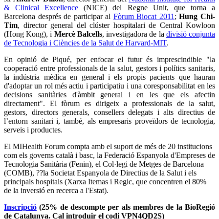
& Clinical Excellence
(NICE) del Regne Unit, que torna a
Barcelona després de participar al
Fòrum Biocat 2011
;
Hung Chi-
Tim
, director general del clúster hospitalari de Central Kowloon
(Hong Kong), i
Mercè Balcells
, investigadora de la
divisió conjunta
de Tecnologia i Ciències de la Salut de Harvard-MIT
.
En opinió de Piqué, per enfocar el futur és imprescindible "la
cooperació entre professionals de la salut, gestors i polítics sanitaris,
la indústria mèdica en general i els propis pacients que hauran
d'adoptar un rol més actiu i participatiu i una coresponsabilitat en les
decisions sanitàries d'àmbit general i en les que els afectin
directament". El fòrum es dirigeix a professionals de la salut,
gestors, directors generals, consellers delegats i alts directius de
l’entorn sanitari i, també, als empresaris proveïdors de tecnologia,
serveis i productes.
El MIHealth Forum compta amb el suport de més de 20 institucions
com els governs català i basc, la Federació Espanyola d'Empreses de
Tecnologia Sanitària (Fenin), el Col·legi de Metges de Barcelona
(COMB), ??la Societat Espanyola de Directius de la Salut i els
principals hospitals (Xarxa Itemas i Regic, que concentren el 80%
de la inversió en recerca a l'Estat).
Inscripció
(25% de descompte per als membres de la BioRegió
de Catalunya. Cal introduir el codi VPN4QD2S)