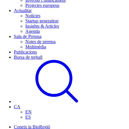
Inversió i finançament
Projectes europeus
Actualitat
Notícies
Startup generation
Insights & Articles
Agenda
Sala de Premsa
Notes de premsa
Multimèdia
Publicacions
Borsa de treball
CA
EN
ES
Coneix la BioRegió