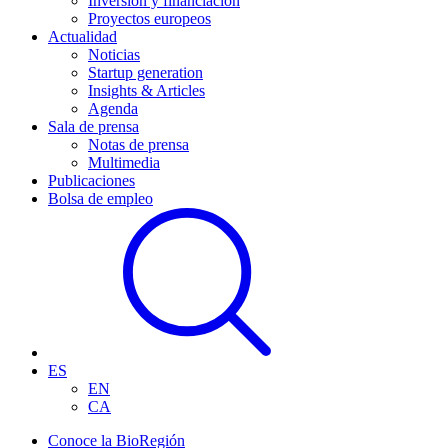
Inversión y financiación
Proyectos europeos
Actualidad
Noticias
Startup generation
Insights & Articles
Agenda
Sala de prensa
Notas de prensa
Multimedia
Publicaciones
Bolsa de empleo
ES
EN
CA
Conoce la BioRegión