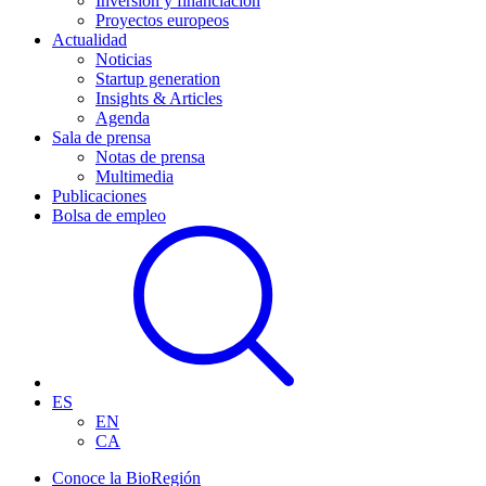
Inversión y financiación
Proyectos europeos
Actualidad
Noticias
Startup generation
Insights & Articles
Agenda
Sala de prensa
Notas de prensa
Multimedia
Publicaciones
Bolsa de empleo
ES
EN
CA
Conoce la BioRegión