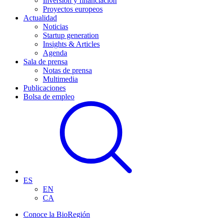
Inversión y financiación
Proyectos europeos
Actualidad
Noticias
Startup generation
Insights & Articles
Agenda
Sala de prensa
Notas de prensa
Multimedia
Publicaciones
Bolsa de empleo
ES
EN
CA
Conoce la BioRegión