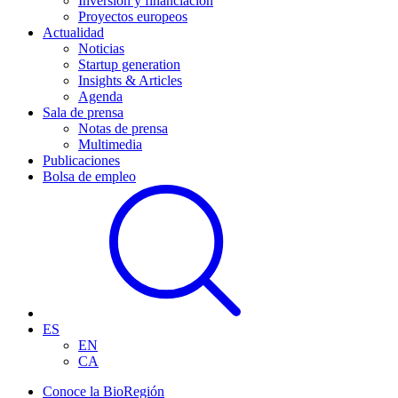
Inversión y financiación
Proyectos europeos
Actualidad
Noticias
Startup generation
Insights & Articles
Agenda
Sala de prensa
Notas de prensa
Multimedia
Publicaciones
Bolsa de empleo
ES
EN
CA
Conoce la BioRegión