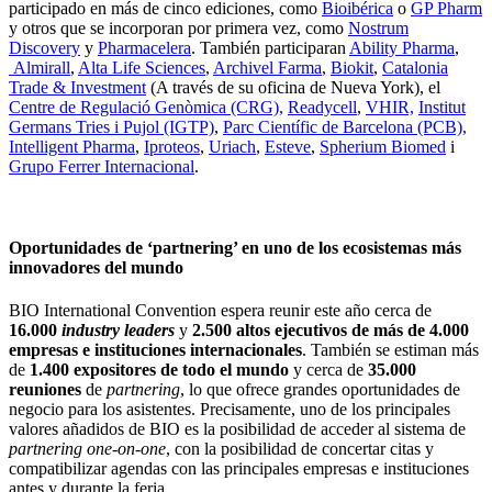
participado en más de cinco ediciones, como
Bioibérica
o
GP Pharm
y otros que se incorporan por primera vez, como
Nostrum
Discovery
y
Pharmacelera
. También participaran
Ability Pharma
,
Almirall
,
Alta Life Sciences
,
Archivel Farma
,
Biokit
,
Catalonia
Trade & Investment
(A través de su oficina de Nueva York), el
Centre de Regulació Genòmica (CRG),
Readycell
,
VHIR,
Institut
Germans Tries i Pujol (IGTP)
,
Parc Científic de Barcelona (PCB),
Intelligent Pharma
,
Iproteos
,
Uriach
,
Esteve
,
Spherium Biomed
i
Grupo Ferrer Internacional
.
Oportunidades de ‘partnering’ en uno de los ecosistemas más
innovadores del mundo
BIO International Convention espera reunir este año cerca de
16.000
industry leaders
y
2.500 altos ejecutivos de más de 4.000
empresas e instituciones internacionales
. También se estiman más
de
1.400 expositores de todo el mundo
y cerca de
35.000
reuniones
de
partnering
, lo que ofrece grandes oportunidades de
negocio para los asistentes. Precisamente, uno de los principales
valores añadidos de BIO es la posibilidad de acceder al sistema de
partnering one-on-one
, con la posibilidad de concertar citas y
compatibilizar agendas con las principales empresas e instituciones
antes y durante la feria.