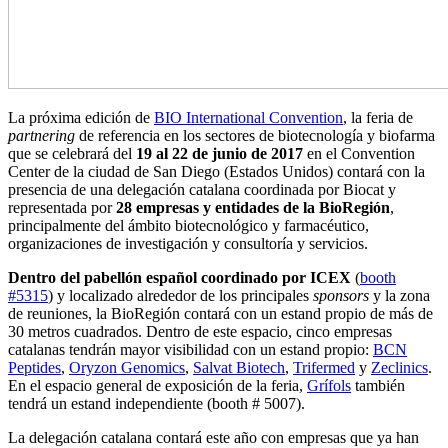
La próxima edición de
BIO International Convention
, la feria de
partnering
de referencia en los sectores de biotecnología y biofarma
que se celebrará del
19 al 22 de junio de 2017
en el Convention
Center de la ciudad de San Diego (Estados Unidos) contará con la
presencia de una delegación catalana coordinada por Biocat y
representada por
28 empresas y entidades de la BioRegión
,
principalmente del ámbito biotecnológico y farmacéutico,
organizaciones de investigación y consultoría y servicios.
Dentro del pabellón español coordinado por ICEX
(
booth
#5315
) y localizado alrededor de los principales
sponsors
y la zona
de reuniones, la BioRegión contará con un estand propio de más de
30 metros cuadrados. Dentro de este espacio, cinco empresas
catalanas tendrán mayor visibilidad con un estand propio:
BCN
Peptides
,
Oryzon Genomics
,
Salvat Biotech
,
Trifermed
y
Zeclinics
.
En el espacio general de exposición de la feria,
Grífols
también
tendrá un estand independiente (booth # 5007).
La delegación catalana contará este año con empresas que ya han