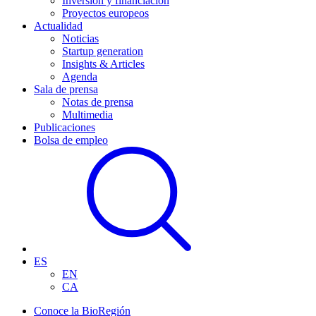
Inversión y financiación
Proyectos europeos
Actualidad
Noticias
Startup generation
Insights & Articles
Agenda
Sala de prensa
Notas de prensa
Multimedia
Publicaciones
Bolsa de empleo
ES
EN
CA
Conoce la BioRegión