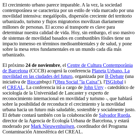
El crecimiento urbano parece imparable. A la vez, la sociedad
contemporánea se caracteriza por un estilo de vida marcado por una
movilidad intensiva: megalópolis, dispersión creciente del territorio
urbanizado, turismo y flujos migratorios movilizan diariamente
millones de personas. El acceso al transporte es clave para
determinar nuestra calidad de vida. Hoy, sin embargo, el uso masivo
de sistemas de movilidad basados en combustibles fósiles tiene un
impacto inmenso en términos medioambientales y de salud, y pone
sobre la mesa retos fundamentales en un mundo cada día más
urbanizado.
El próximo
24 de noviembre
, el
Centre de Cultura Contemporània
de Barcelona
(CCCB) acogerá la conferencia
Planeta Urbano. La
movilidad en las ciudades del futuro
, organizada por
B·Debate
(una
iniciativa de
Biocat
nbsp;i l'
Obra Social "la Caixa"
), l'
ISGlobal
i
el
CREAL
. La conferencia irá a cargo de
John Urry
- catedrático de
sociología de la Universidad de Lancaster y experto de
reconocimiento internacional en movilidad y turismo -, que hablará
sobre la posibilidad de reconducir el crecimiento y la movilidad
urbana hacia un futuro más saludable, sostenible y socialmente justo.
El debate contará también con la colaboración de
Salvador Rueda
,
director de la Agencia de Ecología Urbana de Barcelona, y estará
moderado por
Mark Nieuwenhuijsen
, coordinador del Programa
Contaminación Atmosférica del CREAL.