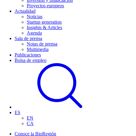
Inversión y financiación
Proyectos europeos
Actualidad
Noticias
Startup generation
Insights & Articles
Agenda
Sala de prensa
Notas de prensa
Multimedia
Publicaciones
Bolsa de empleo
ES
EN
CA
Conoce la BioRegión