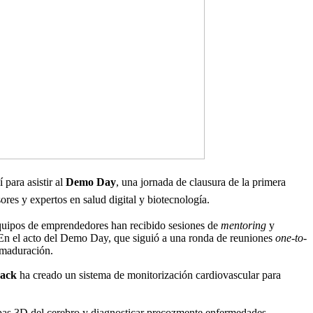
para asistir al
Demo Day
, una jornada de clausura de la primera
res y expertos en salud digital y biotecnología.
 equipos de emprendedores han recibido sesiones de
mentoring
y
En el acto del Demo Day, que siguió a una ronda de reuniones
one-to-
 maduración.
rack
ha creado un sistema de monitorización cardiovascular para
mapas 3D del cerebro y diagnosticar precozmente enfermedades