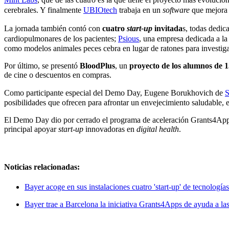
cerebrales. Y finalmente
UBIOtech
trabaja en un
software
que mejora 
La jornada también contó con
cuatro
start-up
invitada
s, todas dedic
cardiopulmonares de los pacientes;
Psious
, una empresa dedicada a la 
como modelos animales peces cebra en lugar de ratones para investig
Por último, se presentó
BloodPlus
, un
proyecto de los alumnos de 
de cine o descuentos en compras.
Como participante especial del Demo Day, Eugene Borukhovich de
S
posibilidades que ofrecen para afrontar un envejecimiento saludable, 
El Demo Day dio por cerrado el programa de aceleración Grants4Apps
principal apoyar
start-up
innovadoras en
digital health
.
Noticias relacionadas:
Bayer acoge en sus instalaciones cuatro 'start-up' de tecnologí
Bayer trae a Barcelona la iniciativa Grants4Apps de ayuda a las 