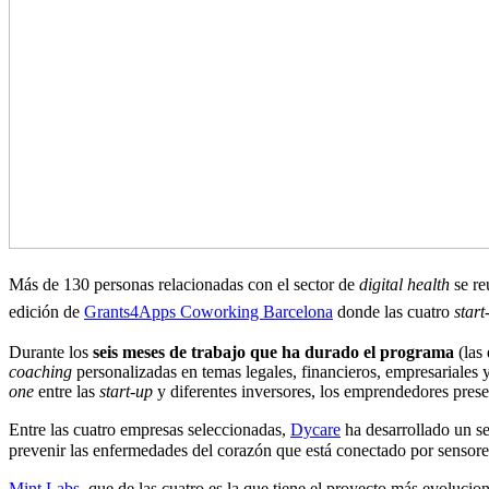
Más de 130 personas relacionadas con el sector de
digital health
se re
edición de
Grants4Apps Coworking Barcelona
donde las cuatro
start
Durante los
seis meses de trabajo que ha durado el programa
(las 
coaching
personalizadas en temas legales, financieros, empresariales 
one
entre las
start-up
y diferentes inversores, los emprendedores prese
Entre las cuatro empresas seleccionadas,
Dycare
ha desarrollado un se
prevenir las enfermedades del corazón que está conectado por sensore
Mint Labs
, que de las cuatro es la que tiene el proyecto más evoluc