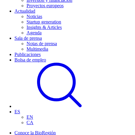
Inversión y financiación
Proyectos europeos
Actualidad
Noticias
Startup generation
Insights & Articles
Agenda
Sala de prensa
Notas de prensa
Multimedia
Publicaciones
Bolsa de empleo
ES
EN
CA
Conoce la BioRegión