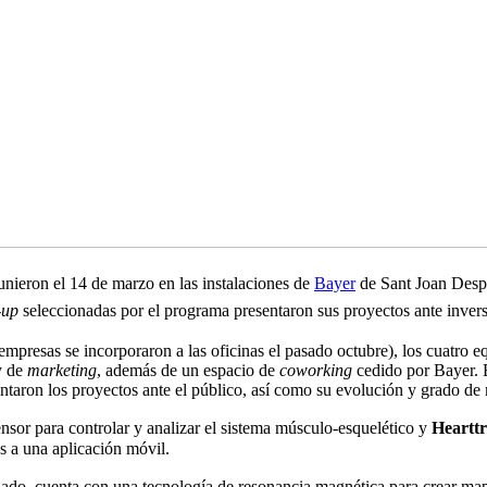
unieron el 14 de marzo en las instalaciones de
Bayer
de Sant Joan Despí 
-up
seleccionadas por el programa presentaron sus proyectos ante inverso
empresas se incorporaron a las oficinas el pasado octubre), los cuatro
y de
marketing
, además de un espacio de
coworking
cedido por Bayer. 
ntaron los proyectos ante el público, así como su evolución y grado de
nsor para controlar y analizar el sistema músculo-esquelético y
Heartt
s a una aplicación móvil.
ionado, cuenta con una tecnología de resonancia magnética para crear 