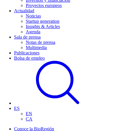
Inversión y financiación
Proyectos europeos
Actualidad
Noticias
Startup generation
Insights & Articles
Agenda
Sala de prensa
Notas de prensa
Multimedia
Publicaciones
Bolsa de empleo
ES
EN
CA
Conoce la BioRegión