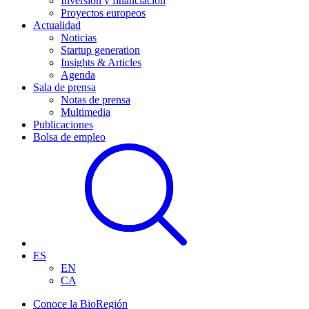
Inversión y financiación
Proyectos europeos
Actualidad
Noticias
Startup generation
Insights & Articles
Agenda
Sala de prensa
Notas de prensa
Multimedia
Publicaciones
Bolsa de empleo
ES
EN
CA
Conoce la BioRegión