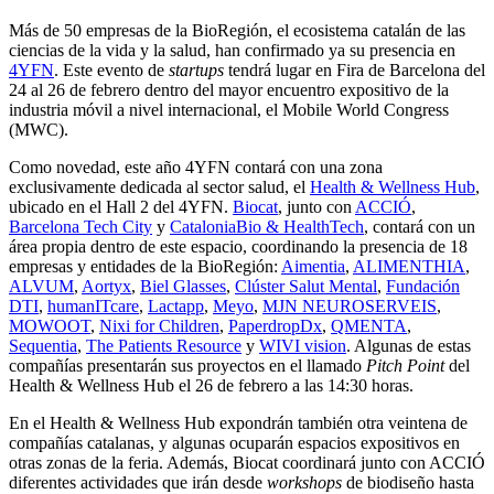
Más de 50 empresas de la BioRegión, el ecosistema catalán de las
ciencias de la vida y la salud, han confirmado ya su presencia en
4YFN
. Este evento de
startups
tendrá lugar en Fira de Barcelona del
24 al 26 de febrero dentro del mayor encuentro expositivo de la
industria móvil a nivel internacional, el Mobile World Congress
(MWC).
Como novedad, este año 4YFN contará con una zona
exclusivamente dedicada al sector salud, el
Health & Wellness Hub
,
ubicado en el Hall 2 del 4YFN.
Biocat
, junto con
ACCIÓ
,
Barcelona Tech City
y
CataloniaBio & HealthTech
, contará con un
área propia dentro de este espacio, coordinando la presencia de 18
empresas y entidades de la BioRegión:
Aimentia
,
ALIMENTHIA
,
ALVUM
,
Aortyx
,
Biel Glasses
,
Clúster Salut Mental
,
Fundación
DTI
,
humanITcare
,
Lactapp
,
Meyo
,
MJN NEUROSERVEIS
,
MOWOOT
,
Nixi for Children
,
PaperdropDx
,
QMENTA
,
Sequentia
,
The Patients Resource
y
WIVI vision
. Algunas de estas
compañías presentarán sus proyectos en el llamado
Pitch Point
del
Health & Wellness Hub el 26 de febrero a las 14:30 horas.
En el Health & Wellness Hub expondrán también otra veintena de
compañías catalanas, y algunas ocuparán espacios expositivos en
otras zonas de la feria. Además, Biocat coordinará junto con ACCIÓ
diferentes actividades que irán desde
workshops
de biodiseño hasta