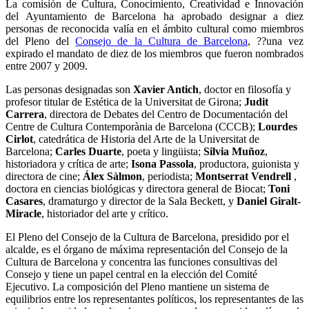
La comisión de Cultura, Conocimiento, Creatividad e Innovación
del Ayuntamiento de Barcelona ha aprobado designar a diez
personas de reconocida valía en el ámbito cultural como miembros
del Pleno del
Consejo de la Cultura de Barcelona
, ??una vez
expirado el mandato de diez de los miembros que fueron nombrados
entre 2007 y 2009.
Las personas designadas son
Xavier Antich
, doctor en filosofía y
profesor titular de Estética de la Universitat de Girona;
Judit
Carrera
, directora de Debates del Centro de Documentación del
Centre de Cultura Contemporània de Barcelona (CCCB);
Lourdes
Cirlot
, catedrática de Historia del Arte de la Universitat de
Barcelona;
Carles Duarte
, poeta y lingüista;
Silvia Muñoz
,
historiadora y crítica de arte;
Isona Passola
, productora, guionista y
directora de cine;
Álex Sàlmon
, periodista;
Montserrat Vendrell
,
doctora en ciencias biológicas y directora general de Biocat;
Toni
Casares
, dramaturgo y director de la Sala Beckett, y
Daniel Giralt-
Miracle
, historiador del arte y crítico.
El Pleno del Consejo de la Cultura de Barcelona, presidido por el
alcalde, es el órgano de máxima representación del Consejo de la
Cultura de Barcelona y concentra las funciones consultivas del
Consejo y tiene un papel central en la elección del Comité
Ejecutivo. La composición del Pleno mantiene un sistema de
equilibrios entre los representantes políticos, los representantes de las