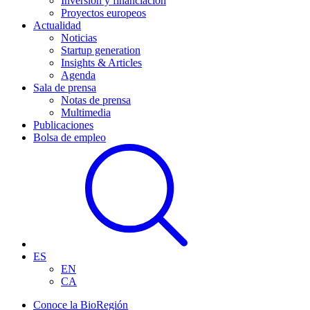
Inversión y financiación
Proyectos europeos
Actualidad
Noticias
Startup generation
Insights & Articles
Agenda
Sala de prensa
Notas de prensa
Multimedia
Publicaciones
Bolsa de empleo
ES
EN
CA
Conoce la BioRegión