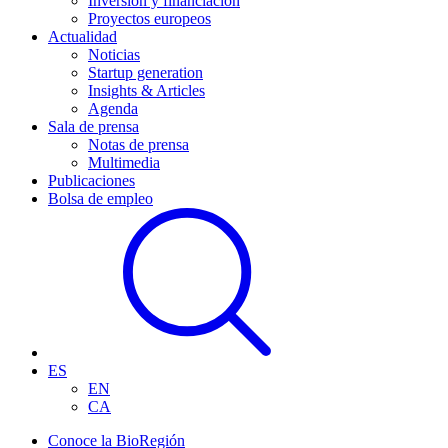
Inversión y financiación
Proyectos europeos
Actualidad
Noticias
Startup generation
Insights & Articles
Agenda
Sala de prensa
Notas de prensa
Multimedia
Publicaciones
Bolsa de empleo
ES
EN
CA
Conoce la BioRegión