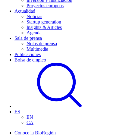
Inversión y financiación
Proyectos europeos
Actualidad
Noticias
Startup generation
Insights & Articles
Agenda
Sala de prensa
Notas de prensa
Multimedia
Publicaciones
Bolsa de empleo
ES
EN
CA
Conoce la BioRegión