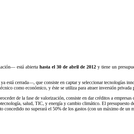
iación— está abierta
hasta el 30 de abril de 2012
y tiene un presupue
a está cerrada—, que consiste en captar y seleccionar tecnologías inno
écnico como económico, y éste se utiliza para atraer inversión privada 
oceder de la fase de valorización, consiste en dar créditos a empresas
ecnología, salud, TIC, y energía y cambio climático. El presupuesto de
ito concedido no superará el 50% de los gastos (con un máximo de un m