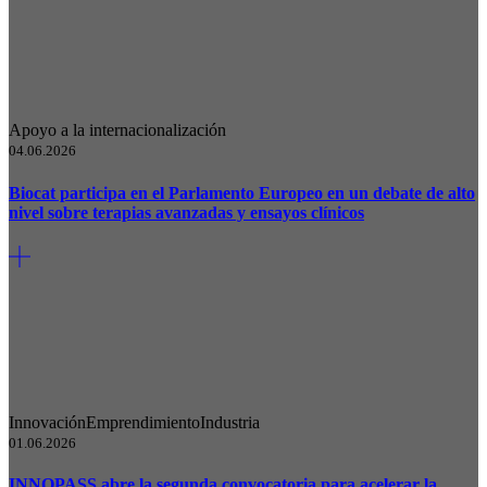
Apoyo a la internacionalización
04.06.2026
Biocat participa en el Parlamento Europeo en un debate de alto
nivel sobre terapias avanzadas y ensayos clínicos
Innovación
Emprendimiento
Industria
01.06.2026
INNOPASS abre la segunda convocatoria para acelerar la