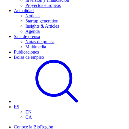
Inversión y financiación
Proyectos europeos
Actualidad
Noticias
Startup generation
Insights & Articles
Agenda
Sala de prensa
Notas de prensa
Multimedia
Publicaciones
Bolsa de empleo
ES
EN
CA
Conoce la BioRegión