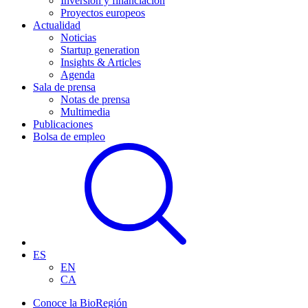
Inversión y financiación
Proyectos europeos
Actualidad
Noticias
Startup generation
Insights & Articles
Agenda
Sala de prensa
Notas de prensa
Multimedia
Publicaciones
Bolsa de empleo
ES
EN
CA
Conoce la BioRegión