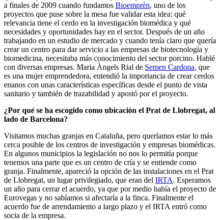
a finales de 2009 cuando fundamos
Bioemprèn
, uno de los
proyectos que puse sobre la mesa fue validar esta idea: qué
relevancia tiene el cerdo en la investigación biomédica y qué
necesidades y oportunidades hay en el sector. Después de un año
trabajando en un estudio de mercado y cuando tenía claro que quería
crear un centro para dar servicio a las empresas de biotecnología y
biomedicina, necesitaba más conocimiento del sector porcino. Hablé
con diversas empresas. Maria Àngels Rial de
Semen Cardona
, que
es una mujer emprendedora, entendió la importancia de crear cerdos
enanos con unas características específicas desde el punto de vista
sanitario y también de trazabilidad y apostó por el proyecto.
¿Por qué se ha escogido como ubicación el Prat de Llobregat, al
lado de Barcelona?
Visitamos muchas granjas en Cataluña, pero queríamos estar lo más
cerca posible de los centros de investigación y empresas biomédicas.
En algunos municipios la legislación no nos lo permitía porque
tenemos una parte que es un centro de cría y se entiende como
granja. Finalmente, apareció la opción de las instalaciones en el Prat
de Llobregat, un lugar privilegiado, que eran del
IRTA
. Esperamos
un año para cerrar el acuerdo, ya que por medio había el proyecto de
Eurovegas y no sabíamos si afectaría a la finca. Finalmente el
acuerdo fue de arrendamiento a largo plazo y el IRTA entró como
socia de la empresa.