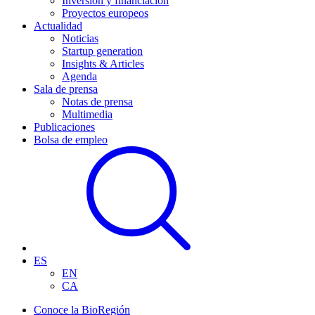
Inversión y financiación
Proyectos europeos
Actualidad
Noticias
Startup generation
Insights & Articles
Agenda
Sala de prensa
Notas de prensa
Multimedia
Publicaciones
Bolsa de empleo
ES
EN
CA
Conoce la BioRegión