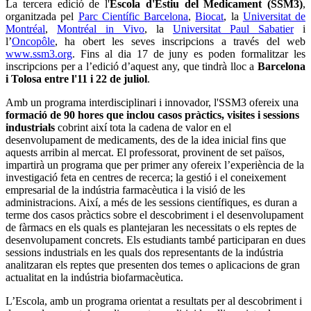
La tercera edició de l'
Escola d'Estiu del Medicament (SSM3)
,
organitzada pel
Parc Científic Barcelona
,
Biocat
, la
Universitat de
Montréal
,
Montréal in Vivo
, la
Universitat Paul Sabatier
i
l’
Oncopôle
, ha obert les seves inscripcions a través del web
www.ssm3.org
. Fins al dia 17 de juny es poden formalitzar les
inscripcions per a l’edició d’aquest any, que tindrà lloc a
Barcelona
i Tolosa entre l'11 i 22 de juliol
.
Amb un programa interdisciplinari i innovador, l'SSM3 ofereix una
formació de 90 hores que inclou casos pràctics, visites i sessions
industrials
cobrint així tota la cadena de valor en el
desenvolupament de medicaments, des de la idea inicial fins que
aquests arribin al mercat. El professorat, provinent de set països,
impartirà un programa que per primer any ofereix l’experiència de la
investigació feta en centres de recerca; la gestió i el coneixement
empresarial de la indústria farmacèutica i la visió de les
administracions. Així, a més de les sessions científiques, es duran a
terme dos casos pràctics sobre el descobriment i el desenvolupament
de fàrmacs en els quals es plantejaran les necessitats o els reptes de
desenvolupament concrets. Els estudiants també participaran en dues
sessions industrials en les quals dos representants de la indústria
analitzaran els reptes que presenten dos temes o aplicacions de gran
actualitat en la indústria biofarmacèutica.
L’Escola, amb un programa orientat a resultats per al descobriment i