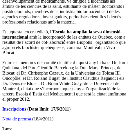
desenvolupament de medicaments, va dirigida a llicenciats als
àmbits de les ciències de la salut, estudiants de màster, doctorands i
postdoctorands, membres de la indústria biofarmacèutica i de les
agències reguladores, investigadors, periodistes científics i demés
professionals relacionats amb la matèria.
En aquesta tercera edició,
l’Escola ha ampliat la seva dimensió
internacional
amb la incorporació de les entitats de Quebec, com a
resultat de l’acord de col·laboració entre Biopolis –organització que
agrupa els bioclúster quebequesos, com ara Montréal in Vivo– i
Biocat.
Entre els membres del comitè científic d’aquest any hi ha el Dr. Jordi
Quintana, del Parc Científic Barcelona; la Dra. Marta Príncep, de
Biocat; el Dr. Christophe Cazaux, de la Universitat de Tolosa III,
Oncopôle; el Dr. Roland Bugat, de l'Institut Claudius Regaud; i els
Dr. Denis de Blois i Dr. Brian White-Guay, de la Universitat de
Montreal, ciutat que s’incorpora aquest any a l’organització de la
tercera Escola d’Estiu del Medicament i que serà la ciutat amfitriona
el proper 2012.
Inscripcions
(
Data límit: 17/6/2011
)
Nota de premsa
(18/4/2011)
Tags: