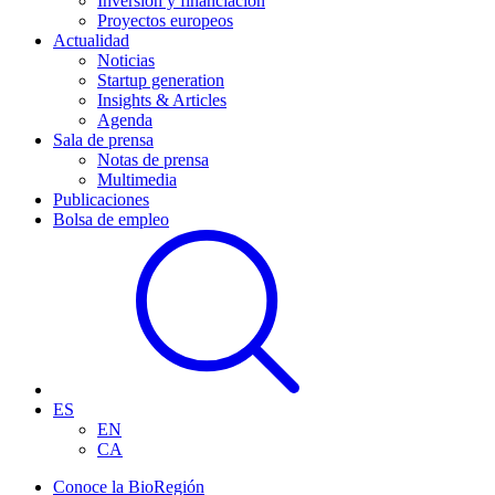
Inversión y financiación
Proyectos europeos
Actualidad
Noticias
Startup generation
Insights & Articles
Agenda
Sala de prensa
Notas de prensa
Multimedia
Publicaciones
Bolsa de empleo
ES
EN
CA
Conoce la BioRegión