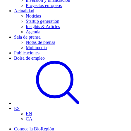
Inversión y financiación
Proyectos europeos
Actualidad
Noticias
Startup generation
Insights & Articles
Agenda
Sala de prensa
Notas de prensa
Multimedia
Publicaciones
Bolsa de empleo
ES
EN
CA
Conoce la BioRegión