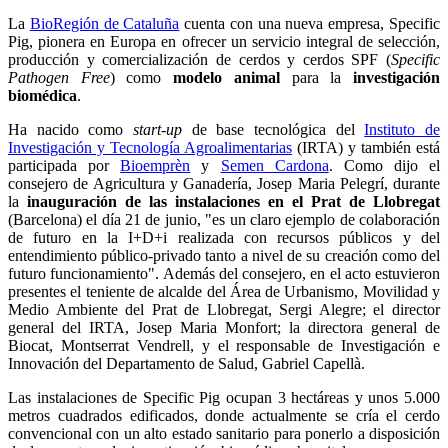
La
BioRegión de Cataluña
cuenta con una nueva empresa, Specific
Pig, pionera en Europa en ofrecer un servicio integral de selección,
producción y comercialización de cerdos y cerdos SPF (
Specific
Pathogen Free
) como
modelo animal
para la
investigación
biomédica
.
Ha nacido como
start-up
de base tecnológica del
Instituto de
Investigación y Tecnología Agroalimentarias
(IRTA) y también está
participada por
Bioemprèn
y
Semen Cardona
. Como dijo el
consejero de Agricultura y Ganadería, Josep Maria Pelegrí, durante
la
inauguración de las instalaciones en el Prat de Llobregat
(Barcelona) el día 21 de junio, "es un claro ejemplo de colaboración
de futuro en la I+D+i realizada con recursos públicos y del
entendimiento público-privado tanto a nivel de su creación como del
futuro funcionamiento". Además del consejero, en el acto estuvieron
presentes el teniente de alcalde del Área de Urbanismo, Movilidad y
Medio Ambiente del Prat de Llobregat, Sergi Alegre; el director
general del IRTA, Josep Maria Monfort; la directora general de
Biocat, Montserrat Vendrell, y el responsable de Investigación e
Innovación del Departamento de Salud, Gabriel Capellà.
Las instalaciones de Specific Pig ocupan 3 hectáreas y unos 5.000
metros cuadrados edificados, donde actualmente se cría el cerdo
convencional con un alto estado sanitario para ponerlo a disposición