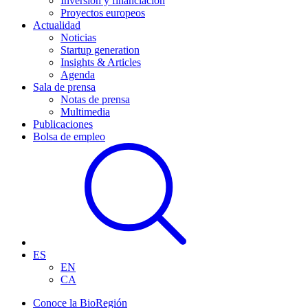
Inversión y financiación
Proyectos europeos
Actualidad
Noticias
Startup generation
Insights & Articles
Agenda
Sala de prensa
Notas de prensa
Multimedia
Publicaciones
Bolsa de empleo
ES
EN
CA
Conoce la BioRegión