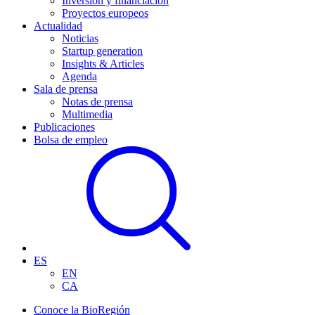
Inversión y financiación
Proyectos europeos
Actualidad
Noticias
Startup generation
Insights & Articles
Agenda
Sala de prensa
Notas de prensa
Multimedia
Publicaciones
Bolsa de empleo
ES
EN
CA
Conoce la BioRegión