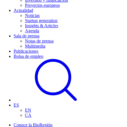
Inversión y financiación
Proyectos europeos
Actualidad
Noticias
Startup generation
Insights & Articles
Agenda
Sala de prensa
Notas de prensa
Multimedia
Publicaciones
Bolsa de empleo
ES
EN
CA
Conoce la BioRegión