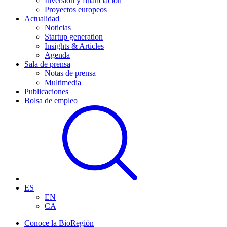
Inversión y financiación
Proyectos europeos
Actualidad
Noticias
Startup generation
Insights & Articles
Agenda
Sala de prensa
Notas de prensa
Multimedia
Publicaciones
Bolsa de empleo
ES
EN
CA
Conoce la BioRegión