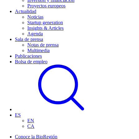
Inversión y financiación
Proyectos europeos
Actualidad
Noticias
Startup generation
Insights & Articles
Agenda
Sala de prensa
Notas de prensa
Multimedia
Publicaciones
Bolsa de empleo
ES
EN
CA
Conoce la BioRegión