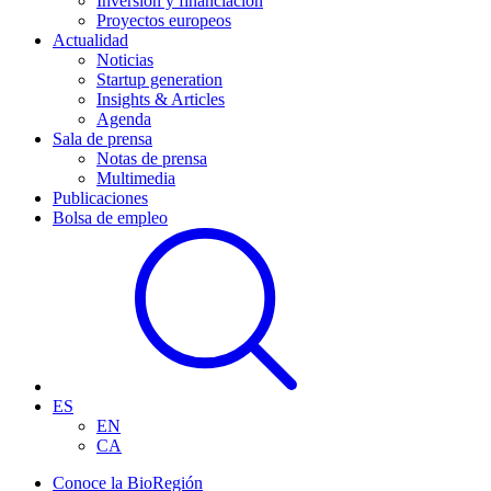
Inversión y financiación
Proyectos europeos
Actualidad
Noticias
Startup generation
Insights & Articles
Agenda
Sala de prensa
Notas de prensa
Multimedia
Publicaciones
Bolsa de empleo
ES
EN
CA
Conoce la BioRegión