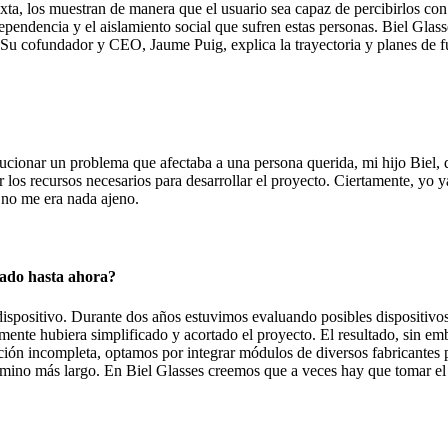
d mixta, los muestran de manera que el usuario sea capaz de percibirlos c
endencia y el aislamiento social que sufren estas personas. Biel Glasse
Su cofundador y CEO, Jaume Puig, explica la trayectoria y planes de f
ucionar un problema que afectaba a una persona querida, mi hijo Biel, 
 los recursos necesarios para desarrollar el proyecto. Ciertamente, yo
 no me era nada ajeno.
mado hasta ahora?
dispositivo. Durante dos años estuvimos evaluando posibles dispositivo
mente hubiera simplificado y acortado el proyecto. El resultado, sin em
lución incompleta, optamos por integrar módulos de diversos fabricantes
amino más largo. En Biel Glasses creemos que a veces hay que tomar el c