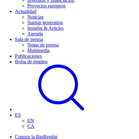
Inversión y financiación
Proyectos europeos
Actualidad
Noticias
Startup generation
Insights & Articles
Agenda
Sala de prensa
Notas de prensa
Multimedia
Publicaciones
Bolsa de empleo
ES
EN
CA
Conoce la BioRegión