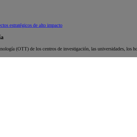
ctos estratégicos de alto impacto
ía
nología (OTT) de los centros de investigación, las universidades, los hos