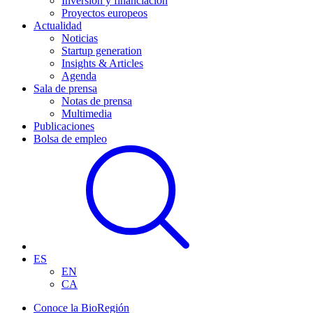
Inversión y financiación
Proyectos europeos
Actualidad
Noticias
Startup generation
Insights & Articles
Agenda
Sala de prensa
Notas de prensa
Multimedia
Publicaciones
Bolsa de empleo
ES
EN
CA
Conoce la BioRegión