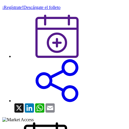
¡Regístrate!
Descárgate el folleto
X
LinkedIn
WhatsApp
Email