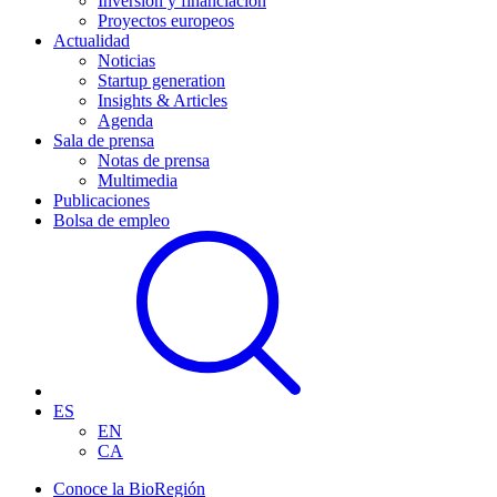
Inversión y financiación
Proyectos europeos
Actualidad
Noticias
Startup generation
Insights & Articles
Agenda
Sala de prensa
Notas de prensa
Multimedia
Publicaciones
Bolsa de empleo
ES
EN
CA
Conoce la BioRegión