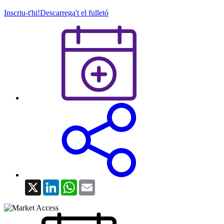
Inscriu-t'hi!
Descarrega't el fulletó
X
LinkedIn
WhatsApp
Email