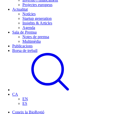
Inversió i finançament
Projectes europeus
Actualitat
Notícies
Startup generation
Insights & Articles
Agenda
Sala de Premsa
Notes de premsa
Multimèdia
Publicacions
Borsa de treball
CA
EN
ES
Coneix la BioRegió