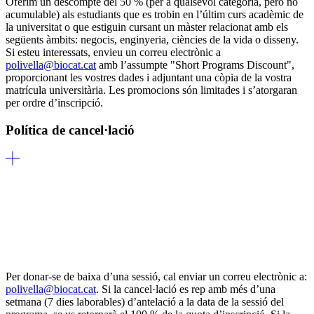
Oferim un descompte del 50 % (per a qualsevol categoria, però no
acumulable) als estudiants que es trobin en l’últim curs acadèmic de
la universitat o que estiguin cursant un màster relacionat amb els
següents àmbits: negocis, enginyeria, ciències de la vida o disseny.
Si esteu interessats, envieu un correu electrònic a
polivella@biocat.cat
amb l’assumpte "Short Programs Discount",
proporcionant les vostres dades i adjuntant una còpia de la vostra
matrícula universitària. Les promocions són limitades i s’atorgaran
per ordre d’inscripció.
Política de cancel·lació
Per donar-se de baixa d’una sessió, cal enviar un correu electrònic a:
polivella@biocat.cat
. Si la cancel·lació es rep amb més d’una
setmana (7 dies laborables) d’antelació a la data de la sessió del