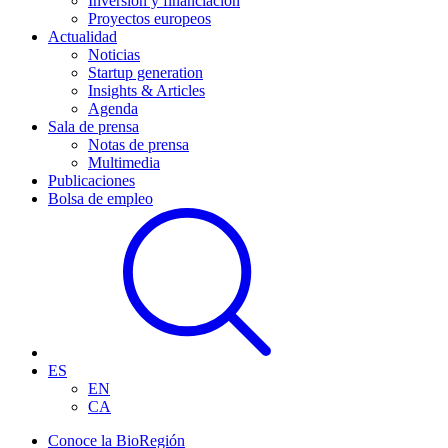
Inversión y financiación
Proyectos europeos
Actualidad
Noticias
Startup generation
Insights & Articles
Agenda
Sala de prensa
Notas de prensa
Multimedia
Publicaciones
Bolsa de empleo
ES
EN
CA
Conoce la BioRegión