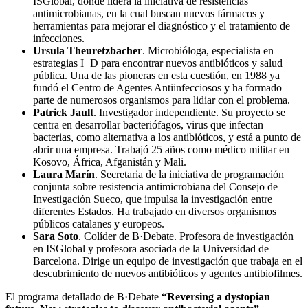
ISGlobal, donde lidera la iniciativa de resistencias
antimicrobianas, en la cual buscan nuevos fármacos y
herramientas para mejorar el diagnóstico y el tratamiento de
infecciones.
Ursula Theuretzbacher
. Microbióloga, especialista en
estrategias I+D para encontrar nuevos antibióticos y salud
pública. Una de las pioneras en esta cuestión, en 1988 ya
fundó el Centro de Agentes Antiinfecciosos y ha formado
parte de numerosos organismos para lidiar con el problema.
Patrick Jault
. Investigador independiente. Su proyecto se
centra en desarrollar bacteriófagos, virus que infectan
bacterias, como alternativa a los antibióticos, y está a punto de
abrir una empresa. Trabajó 25 años como médico militar en
Kosovo, África, Afganistán y Mali.
Laura Marín
. Secretaria de la iniciativa de programación
conjunta sobre resistencia antimicrobiana del Consejo de
Investigación Sueco, que impulsa la investigación entre
diferentes Estados. Ha trabajado en diversos organismos
públicos catalanes y europeos.
Sara Soto
. Colíder de B·Debate. Profesora de investigación
en ISGlobal y profesora asociada de la Universidad de
Barcelona. Dirige ​​un equipo de investigación que trabaja en el
descubrimiento de nuevos antibióticos y agentes antibiofilmes.
El programa detallado de B·Debate
“Reversing a dystopian