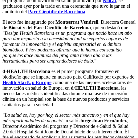
el programa de innovación en salud promovido por
Biocat
, se
graduaron ayer por la tarde en una ceremonia que tuvo lugar en el
auditorio del
Parc Científic de Barcelona
.
El acto fue inaugurado por
Montserrat Vendrell
, Directora General
de
Biocat
y del
Parc Científic de Barcelona
, quien destacó que
“
Design Health Barcelona es un programa que nació hace un año
para dar respuesta a la necesidad actual de expertos capaces de
fomentar la innovación y el espíritu empresarial en el ámbito
biomédico
.
Y hoy podemos afirmar que lo hemos conseguido
porque los doce alumnos del programa tienen ahora las
herramientas para ser emprendedores de éxito
.”
d·HEALTH Barcelona
es el primer programa formativo en
biodiseño que se imparte en nuestro país. Calificado por expertos de
Health StartUp Europe
como una de las mejores aceleradoras de
innovación en salud de Europa, en
d·HEALTH Barcelona
, las
necesidades médicas identificadas durante una fase de inmersión
clínica en un hospital son la base de nuevos productos y servicios
sanitarios para la sociedad.
“
La salud es, hoy por hoy, el sector más atractivo y en el que hay
más oportunidades de negocio
” resaltó
Jorge Juan Fernández
,
Director Académico del programa y Director de e-Salud & Salud
2.0 del Hospital Sant Joan de Déu al inicio de su intervención. Él
fue el encargado de explicar a los asistentes los resultados obtenidos