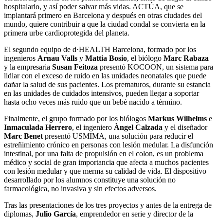
hospitalario, y así poder salvar más vidas. ACTÚA, que se
implantará primero en Barcelona y después en otras ciudades del
mundo, quiere contribuir a que la ciudad condal se convierta en la
primera urbe cardioprotegida del planeta.
El segundo equipo de d·HEALTH Barcelona, formado por los
ingenieros
Arnau Valls
y
Mattia Bosio
, el biólogo
Marc Rabaza
y la empresaria
Susan Feitoza
presentó KOCOON, un sistema para
lidiar con el exceso de ruido en las unidades neonatales que puede
dañar la salud de sus pacientes. Los prematuros, durante su estancia
en las unidades de cuidados intensivos, pueden llegar a soportar
hasta ocho veces más ruido que un bebé nacido a término.
Finalmente, el grupo formado por los biólogos
Markus Wilhelms
e
Inmaculada Herrero
, el ingeniero
Àngel Calzada
y el diseñador
Marc Benet
presentó USMIMA, una solución para reducir el
estreñimiento crónico en personas con lesión medular. La disfunción
intestinal, por una falta de propulsión en el colon, es un problema
médico y social de gran importancia que afecta a muchos pacientes
con lesión medular y que merma su calidad de vida. El dispositivo
desarrollado por los alumnos constituye una solución no
farmacológica, no invasiva y sin efectos adversos.
Tras las presentaciones de los tres proyectos y antes de la entrega de
diplomas,
Julio García
, emprendedor en serie y director de la