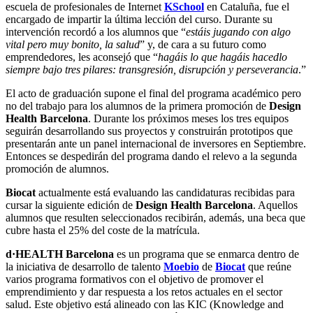
escuela de profesionales de Internet
KSchool
en Cataluña, fue el
encargado de impartir la última lección del curso. Durante su
intervención recordó a los alumnos que “
estáis jugando con algo
vital pero muy bonito, la salud
” y, de cara a su futuro como
emprendedores, les aconsejó que “
hagáis lo que hagáis hacedlo
siempre bajo tres pilares: transgresión, disrupción y perseverancia
.”
El acto de graduación supone el final del programa académico pero
no del trabajo para los alumnos de la primera promoción de
Design
Health Barcelona
. Durante los próximos meses los tres equipos
seguirán desarrollando sus proyectos y construirán prototipos que
presentarán ante un panel internacional de inversores en Septiembre.
Entonces se despedirán del programa dando el relevo a la segunda
promoción de alumnos.
Biocat
actualmente está evaluando las candidaturas recibidas para
cursar la siguiente edición de
Design Health Barcelona
. Aquellos
alumnos que resulten seleccionados recibirán, además, una beca que
cubre hasta el 25% del coste de la matrícula.
d·HEALTH Barcelona
es un programa que se enmarca dentro de
la iniciativa de desarrollo de talento
Moebio
de
Biocat
que reúne
varios programa formativos con el objetivo de promover el
emprendimiento y dar respuesta a los retos actuales en el sector
salud. Este objetivo está alineado con las KIC (Knowledge and