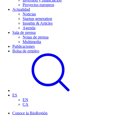
Inversión y financiación
Proyectos europeos
Actualidad
Noticias
Startup generation
Insights & Articles
Agenda
Sala de prensa
Notas de prensa
Multimedia
Publicaciones
Bolsa de empleo
ES
EN
CA
Conoce la BioRegión