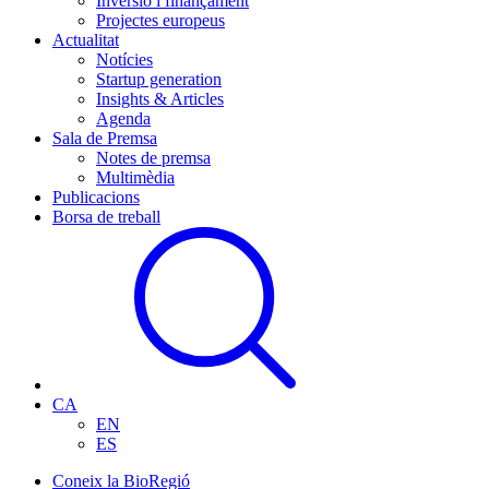
Inversió i finançament
Projectes europeus
Actualitat
Notícies
Startup generation
Insights & Articles
Agenda
Sala de Premsa
Notes de premsa
Multimèdia
Publicacions
Borsa de treball
CA
EN
ES
Coneix la BioRegió