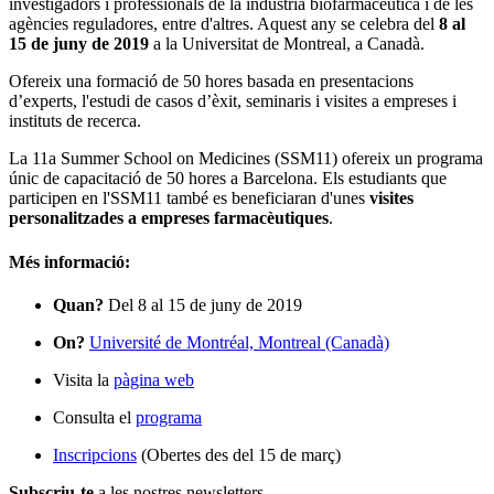
investigadors i professionals de la indústria biofarmacèutica i de les
agències reguladores, entre d'altres. Aquest any se celebra del
8 al
15 de juny de 2019
a la Universitat de Montreal, a Canadà.
Ofereix una formació de 50 hores basada en presentacions
d’experts, l'estudi de casos d’èxit, seminaris i visites a empreses i
instituts de recerca.
La 11a Summer School on Medicines (SSM11) ofereix un programa
únic de capacitació de 50 hores a Barcelona. Els estudiants que
participen en l'SSM11 també es beneficiaran d'unes
visites
personalitzades a empreses farmacèutiques
.
Més informació:
Quan?
Del 8 al 15 de juny de 2019
On?
Université de Montréal, Montreal (Canadà)
Visita la
pàgina web
Consulta el
programa
Inscripcions
(Obertes des del 15 de març)
Subscriu-te
a les nostres newsletters