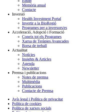
Equip
Memòria anual
Contacte
Inversió
Health Investment Portal
Invertir a la BioRegió
Programes per a inversors/es
Acceleració, Adopció i Formació
Coneix tot els Programes
Xarxa de Teràpies Avançades
Borsa de treball
Actualitat
Notícies
Insights & Articles
Agenda
Newsletter
Premsa i publicacions
Notes de premsa
Multimèdia
Publicacions
Contacte de Premsa
Avís legal i Política de privacitat
Política de cookies
Política de xarxes socials