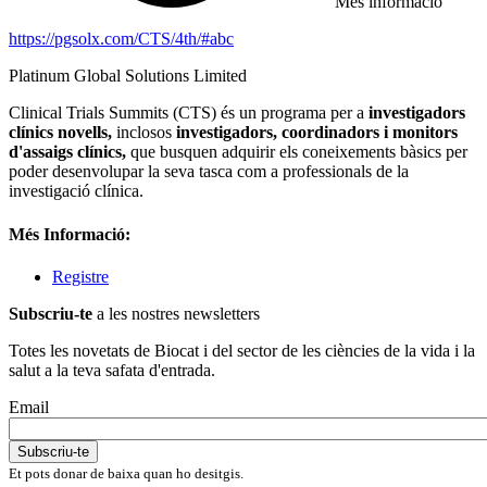
Més informació
https://pgsolx.com/CTS/4th/#abc
Platinum Global Solutions Limited
Clinical Trials Summits (CTS) és un programa per a
investigadors
clínics novells,
inclosos
investigadors, coordinadors i monitors
d'assaigs clínics,
que busquen adquirir els coneixements bàsics per
poder desenvolupar la seva tasca com a professionals de la
investigació clínica.
Més Informació:
Registre
Subscriu-te
a les nostres newsletters
Totes les novetats de Biocat i del sector de les ciències de la vida i la
salut a la teva safata d'entrada.
Email
Et pots donar de baixa quan ho desitgis.