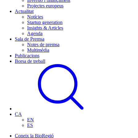
Inversió i finançament
Projectes europeus
Actualitat
Notícies
Startup generation
Insights & Articles
Agenda
Sala de Premsa
Notes de premsa
Multimèdia
Publicacions
Borsa de treball
CA
EN
ES
Coneix la BioRegió