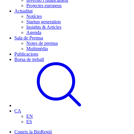
Inversió i finançament
Projectes europeus
Actualitat
Notícies
Startup generation
Insights & Articles
Agenda
Sala de Premsa
Notes de premsa
Multimèdia
Publicacions
Borsa de treball
CA
EN
ES
Coneix la BioRegió