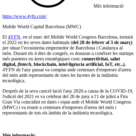
Més informació
https://www.4yfn.com/
Mobile World Capital Barcelona (MWC)
El
4YFN
, en el marc del Mobile World Congress Barcelona, tornarà
el 2022 en les seves dates habituals (
del 28 de febrer al 3 de març)
per situar l’ecosistema emprenedor de Barcelona i Catalunya al
món. Durant els 4 dies de congrés, es donaran a conéixer les startups
més punteres en àrees estratègiques com:
connectivitat, salut
digital,
fintech
, blockchain, intel·ligència artificial, IoT, etc..).
4YFN de l'any passat va comptar amb centenars d'empreses d'arreu
del món amb representants de totes les facetes de la indústria
tecnològica.
Després de la seva cancel·lació l'any 2020 a causa de la COVID-19,
l'edició del 2021 es va celebrar del 28 de juny a l'1 de juliol a Fira
Gran Via coincidint en dates i espai amb el Mobile World Congress
(MWC) i va reunir a centenars d'empreses d'arreu del món i
representants de tots els àmbits de la indústria tecnològica.
Més informació: