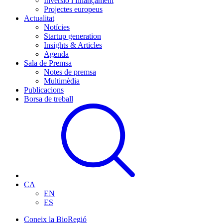
Inversió i finançament
Projectes europeus
Actualitat
Notícies
Startup generation
Insights & Articles
Agenda
Sala de Premsa
Notes de premsa
Multimèdia
Publicacions
Borsa de treball
CA
EN
ES
Coneix la BioRegió