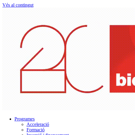
Vés al contingut
Programes
Acceleració
Formació