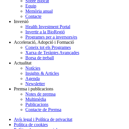
Sobre Biocat
Equip
Memòria anual
Contacte
Inversió
Health Investment Portal
Invertir a la BioRegió
Programes per a inversors/es
Acceleració, Adopció i Formació
Coneix tot els Programes
Xarxa de Teràpies Avançades
Borsa de treball
Actualitat
Notícies
Insights & Articles
Agenda
Newsletter
Premsa i publicacions
Notes de premsa
Multimèdia
Publicacions
Contacte de Premsa
Avís legal i Política de privacitat
Política de cookies