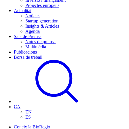
Inversió i finançament
Projectes europeus
Actualitat
Notícies
Startup generation
Insights & Articles
Agenda
Sala de Premsa
Notes de premsa
Multimèdia
Publicacions
Borsa de treball
CA
EN
ES
Coneix la BioRegió