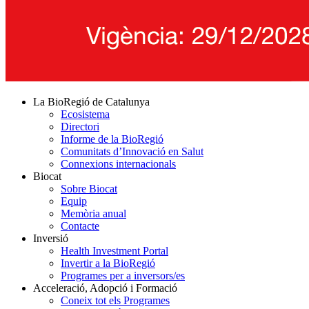
La BioRegió de Catalunya
Ecosistema
Directori
Informe de la BioRegió
Comunitats d’Innovació en Salut
Connexions internacionals
Biocat
Sobre Biocat
Equip
Memòria anual
Contacte
Inversió
Health Investment Portal
Invertir a la BioRegió
Programes per a inversors/es
Acceleració, Adopció i Formació
Coneix tot els Programes