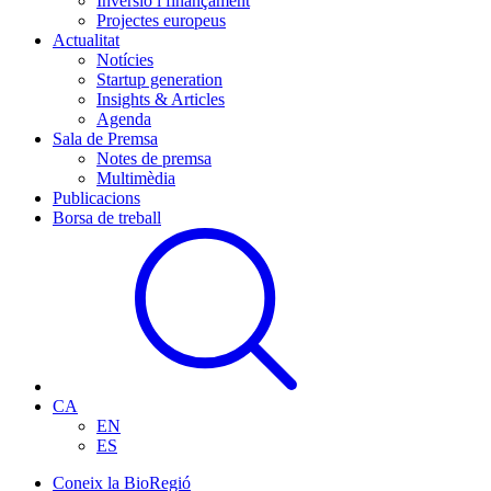
Inversió i finançament
Projectes europeus
Actualitat
Notícies
Startup generation
Insights & Articles
Agenda
Sala de Premsa
Notes de premsa
Multimèdia
Publicacions
Borsa de treball
CA
EN
ES
Coneix la BioRegió