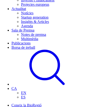
Inversió i finançament
Projectes europeus
Actualitat
Notícies
Startup generation
Insights & Articles
Agenda
Sala de Premsa
Notes de premsa
Multimèdia
Publicacions
Borsa de treball
CA
EN
ES
Coneix la BioRegió