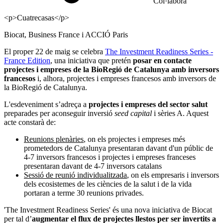
Col·labora
<p>Cuatrecasas</p>
Biocat, Business France i ACCIÓ Paris
El proper 22 de maig se celebra
The Investment Readiness Series -
France Edition
, una iniciativa que pretén
posar en contacte
projectes i empreses de la BioRegió de Catalunya amb inversors
francesos
i, alhora, projectes i empreses francesos amb inversors de
la BioRegió de Catalunya.
L'esdeveniment s’adreça a
projectes i empreses del sector salut
preparades per aconseguir inversió
seed capital
i sèries A. Aquest
acte constarà de:
Reunions plenàries
, on els projectes i empreses més
prometedors de Catalunya presentaran davant d'un públic de
4-7 inversors francesos i projectes i empreses franceses
presentaran davant de 4-7 inversors catalans
Sessió de reunió individualitzada
, on els empresaris i inversors
dels ecosistemes de les ciències de la salut i de la vida
portaran a terme 30 reunions privades.
'The Investment Readiness Series' és una nova iniciativa de Biocat
per tal d’
augmentar el flux de projectes llestos per ser invertits a