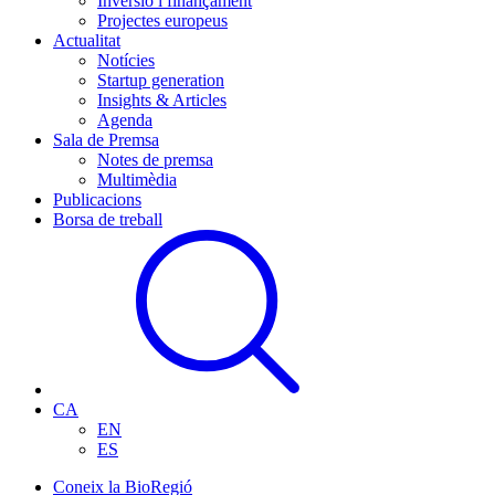
Inversió i finançament
Projectes europeus
Actualitat
Notícies
Startup generation
Insights & Articles
Agenda
Sala de Premsa
Notes de premsa
Multimèdia
Publicacions
Borsa de treball
CA
EN
ES
Coneix la BioRegió