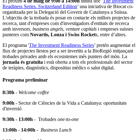
El pròxim
4 de maig de 9:00 a 14:00h
tindrà lloc '
The Investment
Readiness Series. Switzerland Edition
’ una iniciativa de Biocat co-
organitzada per la Delegació del Govern de Catalunya a Suïssa.
L'objectiu de la trobada és posar en contacte els millors projectes de
recerca, tant d'empreses com d'investigadors d'entitats de recerca
amb inversors,
business angels
,
venture capitals
i empreses suïsses
punteres com
Novartis, Lonza i Swiss Rocket
s, entre d’altres.
El programa '
The Investment Readiness Series
’ pretén augmentar el
flux de projectes llestos per a ser invertits a la BioRegió mitjançant
trobades privades amb els ecosistemes més punters del món. La
jornada és gratuïta
i està oberta a tots els professionals del sector
de teràpies, diagnòstics, dispositius mèdics o salut digital.
Programa preliminar
8:30h
-
Welcome coffee
9:00h
- Sector de Ciències de la Vida a Catalunya: oportunitats
d'inversió
9:30h - 13:00h
- Trobades o
ne-to-one
13:00h - 14:00h
-
Business Lunch