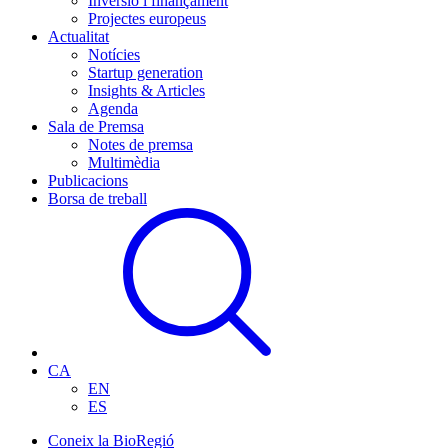
Inversió i finançament
Projectes europeus
Actualitat
Notícies
Startup generation
Insights & Articles
Agenda
Sala de Premsa
Notes de premsa
Multimèdia
Publicacions
Borsa de treball
CA
EN
ES
Coneix la BioRegió