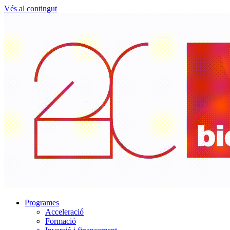
Vés al contingut
Programes
Acceleració
Formació