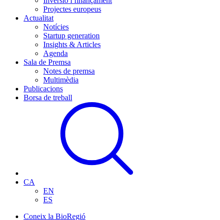
Inversió i finançament
Projectes europeus
Actualitat
Notícies
Startup generation
Insights & Articles
Agenda
Sala de Premsa
Notes de premsa
Multimèdia
Publicacions
Borsa de treball
CA
EN
ES
Coneix la BioRegió