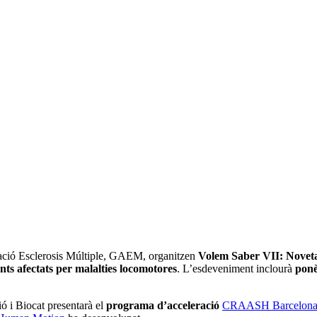
dació Esclerosis Múltiple, GAEM, organitzen
Volem Saber VII: Novetats
nts afectats per malalties locomotores
. L’esdeveniment inclourà
ponè
ó i Biocat presentarà el
programa d’acceleració
CRAASH Barcelon