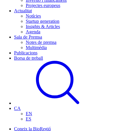
Inversió i finançament
Projectes europeus
Actualitat
Notícies
Startup generation
Insights & Articles
Agenda
Sala de Premsa
Notes de premsa
Multimèdia
Publicacions
Borsa de treball
CA
EN
ES
Coneix la BioRegió