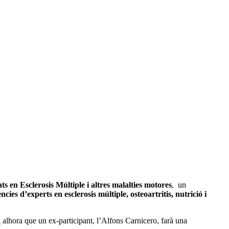
 en Esclerosis Múltiple i altres malalties motores
, un
ncies d’experts en esclerosis múltiple, osteoartritis, nutrició i
a
alhora que un ex-participant, l’Alfons Carnicero, farà una