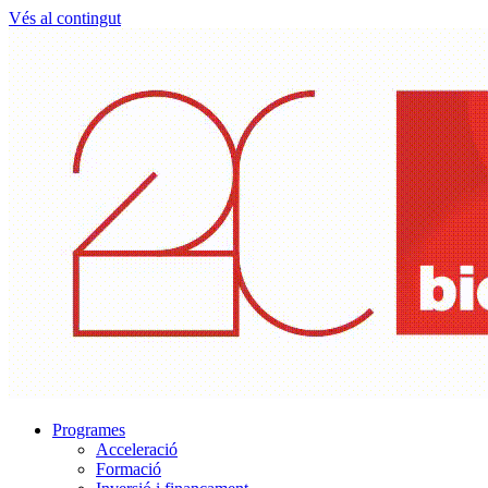
Vés al contingut
Programes
Acceleració
Formació