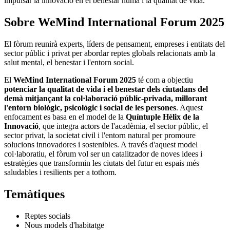
impulsar la innovació en el benestar humà i la qualitat de vida.
Sobre WeMind International Forum 2025
El fòrum reunirà experts, líders de pensament, empreses i entitats del
sector públic i privat per abordar reptes globals relacionats amb la
salut mental, el benestar i l'entorn social.
El
WeMind International Forum 2025
té com a objectiu
potenciar la qualitat de vida i el benestar dels ciutadans del
demà mitjançant la col·laboració públic-privada, millorant
l'entorn biològic, psicològic i social de les persones
. Aquest
enfocament es basa en el model de la
Quíntuple Hèlix
de la
Innovació
, que integra actors de l'acadèmia, el sector públic, el
sector privat, la societat civil i l'entorn natural per promoure
solucions innovadores i sostenibles. A través d'aquest model
col·laboratiu, el fòrum vol ser un catalitzador de noves idees i
estratègies que transformin les ciutats del futur en espais més
saludables i resilients per a tothom.
Temàtiques
Reptes socials
Nous models d'habitatge